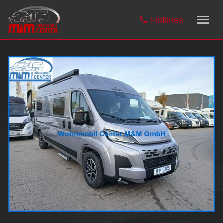
Hotlines
Wohn- & Reisemobile
Carthago Wohn- & Reisemobile
Carthago Neuheiten
Malibu Kastenwagen
Hobby Wohn- & Reisemobile
Hobby Kastenwagen
Hobby Modellfinder
Verkauf
Vermietung
Angebote
Top-Deals