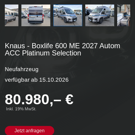
Service
Werkstattservice
Ersatzteile bestellen
Fahrzeug-Ankauf
Welches Reisemobil passt zu mir?
Caravaning
Knaus - Boxlife 600 ME 2027 Autom
ACC Platinum Selection
Unternehmen
Jobangebote
Neufahrzeug
Kontakt
verfügbar ab 15.10.2026
80.980,– €
Inkl. 19% MwSt.
Jetzt anfragen