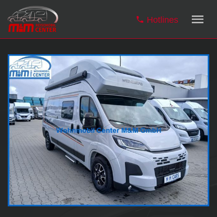
Hotlines
Wohn- & Reisemobile
Carthago Wohn- & Reisemobile
Carthago Neuheiten
Malibu Kastenwagen
Hobby Wohn- & Reisemobile
Hobby Kastenwagen
Hobby Modellfinder
Verkauf
Vermietung
Angebote
Top-Deals