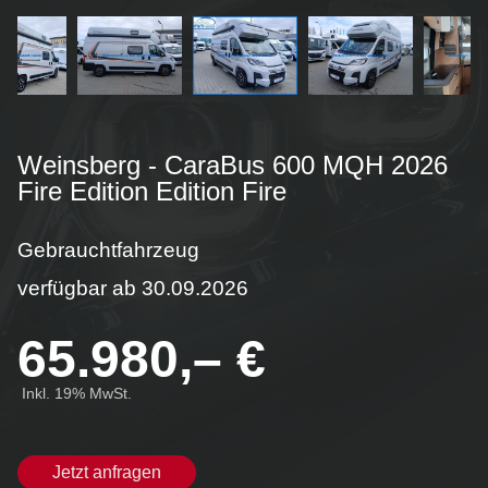
Service
Werkstattservice
Ersatzteile bestellen
Fahrzeug-Ankauf
Welches Reisemobil passt zu mir?
Caravaning
Weinsberg - CaraBus 600 MQH 2026
Fire Edition Edition Fire
Unternehmen
Jobangebote
Gebrauchtfahrzeug
Kontakt
verfügbar ab 30.09.2026
65.980,– €
Inkl. 19% MwSt.
Jetzt anfragen